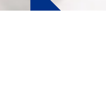
名優は、世界の優れた医療機器
で日本の医療現場をサポートす
るプロダクトブランドです。