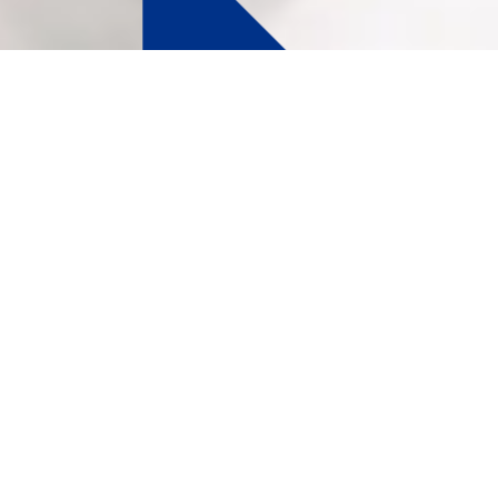
名優は、世界の優れた医療機器
で日本の医療現場をサポートす
るプロダクトブランドです。