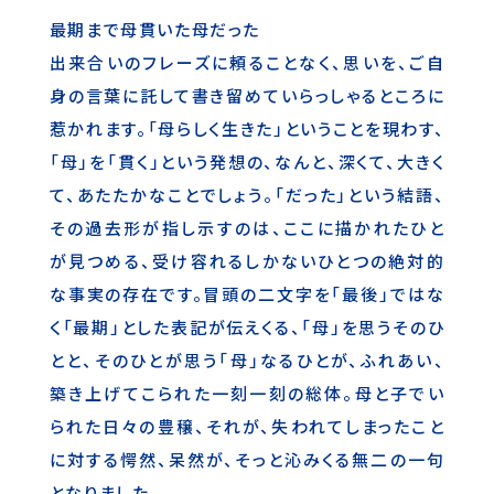
最期まで母貫いた母だった
出来合いのフレーズに頼ることなく、思いを、ご自
身の言葉に託して書き留めていらっしゃるところに
惹かれます。「母らしく生きた」ということを現わす、
「母」を「貫く」という発想の、なんと、深くて、大きく
て、あたたかなことでしょう。「だった」という結語、
その過去形が指し示すのは、ここに描かれたひと
が見つめる、受け容れるしかないひとつの絶対的
な事実の存在です。冒頭の二文字を「最後」ではな
く「最期」とした表記が伝えくる、「母」を思うそのひ
とと、そのひとが思う「母」なるひとが、ふれあい、
築き上げてこられた一刻一刻の総体。母と子でい
られた日々の豊穣、それが、失われてしまったこと
に対する愕然、呆然が、そっと沁みくる無二の一句
となりました。