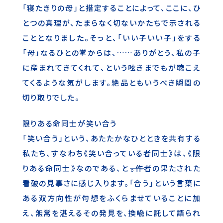
「寝たきりの母」と措定することによって、ここに、ひ
とつの真理が、たまらなく切ないかたちで示される
こととなりました。そっと、「いい子いい子」をする
「母」なるひとの掌からは、……ありがとう、私の子
に産まれてきてくれて、という呟きまでもが聴こえ
てくるような気がします。絶品ともいうべき瞬間の
切り取りでした。
限りある命同士が笑い合う
「笑い合う」という、あたたかなひとときを共有する
私たち、すなわち《笑い合っている者同士》は、《限
りある命同士》なのである、と――。作者の果たされた
看破の見事さに感じ入ります。「合う」という言葉に
ある双方向性が句想をふくらませていることに加
え、無常を湛えるその発見を、換喩に託して語られ