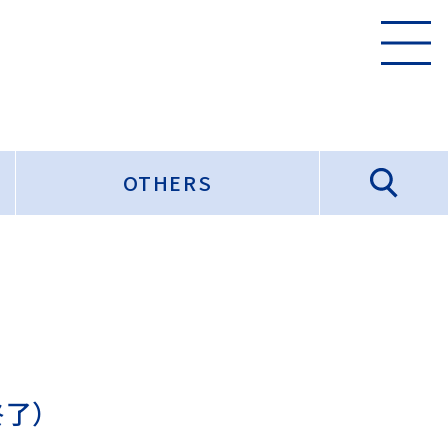
OTHERS
了）