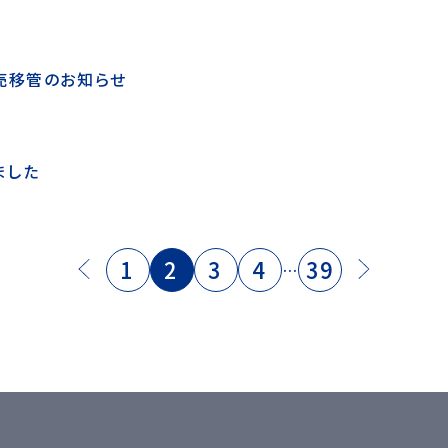
売移管のお知らせ
ました
1
2
3
4
39
…