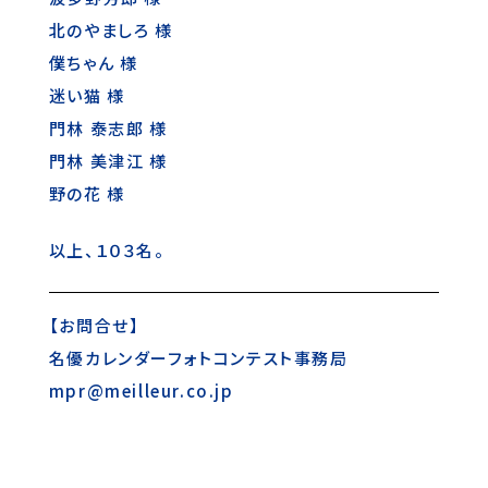
北のやましろ 様
僕ちゃん 様
迷い猫 様
門林 泰志郎 様
門林 美津江 様
野の花 様
以上、１０３名。
【お問合せ】
名優カレンダーフォトコンテスト事務局
mpr@meilleur.co.jp