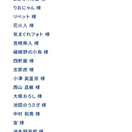
りおにゃん 様
リベット 様
花火人 様
気まぐれフォト 様
宮崎県人 様
嵯峨野の小鳥 様
四軒屋 様
志那虎 様
小澤 英里奈 様
西山 昌敏 様
大根おろし 様
池田のうさぎ 様
中村 和貴 様
宙 様
波多野芳郎 様