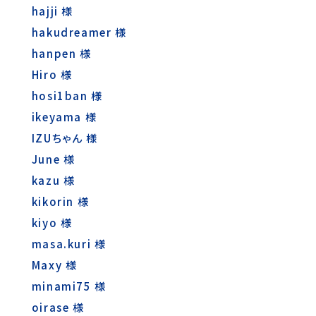
hajji 様
hakudreamer 様
hanpen 様
Hiro 様
hosi1ban 様
ikeyama 様
IZUちゃん 様
June 様
kazu 様
kikorin 様
kiyo 様
masa.kuri 様
Maxy 様
minami75 様
oirase 様