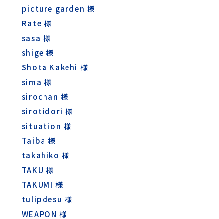
picture garden 様
Rate 様
sasa 様
shige 様
Shota Kakehi 様
sima 様
sirochan 様
sirotidori 様
situation 様
Taiba 様
takahiko 様
TAKU 様
TAKUMI 様
tulipdesu 様
WEAPON 様