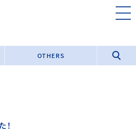
OTHERS
た！