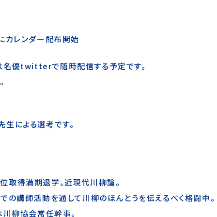
設にカレンダー配布開始
優twitterで随時配信する予定です。
。
先生による選考です。
位取得満期退学。近現代川柳論。
野での講師活動を通して川柳のほんとうを伝えるべく格闘中。
本川柳協会常任幹事。