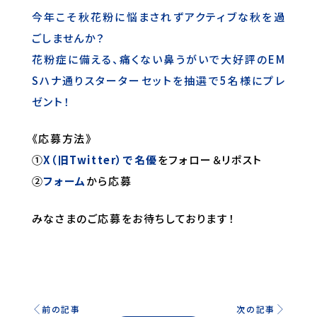
今年こそ秋花粉に悩まされずアクティブな秋を過
ごしませんか？
花粉症に備える、痛くない鼻うがいで大好評のEM
Sハナ通りスターターセットを抽選で5名様にプレ
ゼント！
《応募方法》
①
X（旧Twitter）で名優
をフォロー＆リポスト
②
フォーム
から応募
みなさまのご応募をお待ちしております！
前の記事
次の記事