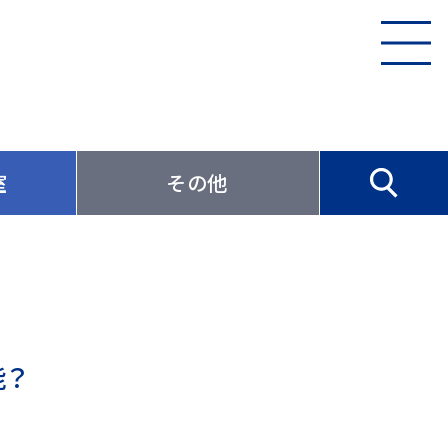
室
その他
能？