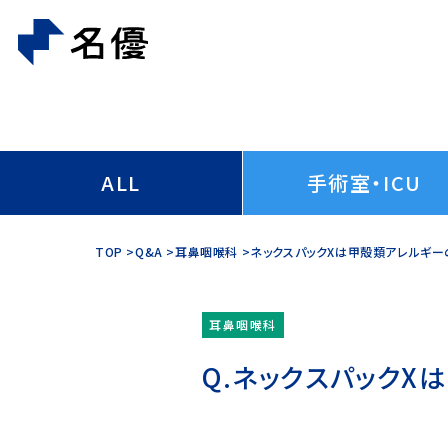
ALL
手術室・ICU
TOP
Q&A
耳鼻咽喉科
ネックスパックXは甲殻類アレルギ
耳鼻咽喉科
ネックスパックX