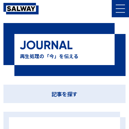
記事を探す
10⁻⁶
10⁶菌
10本テスト
13本テスト
BDテスト
BI
再生処理の「今」を伝える
CI
CSSD
DIN58921
D値
EOG滅菌
GKE
HPR値
HPR診断
LTSF滅菌
MMM
NCG
PCD
PQ
SAL
Sales Meeting
SALWAY
sterima
アンケート
イベント
インジケータ
ウォッシャー・ディスインフェクター
エム・エス・シー株式会社
オーバーキル法
おすすめ
ガイドライン
キャリブレーション
記事を探す
グローバル医科歯科感染管理研究会
コスト削減
コンパクトPCD
シールテスト
ジェットウォッシャー超音波洗浄装置
シナー・サークル
タイベック
チューブ
テストデバイス
テストパック
ハーフサイクル
ハーフサイクル法
バイオコンパクトPCD
バリデーション
ハンドピース
ヒートシーラー
ヒートシールチェッカー
フィルター
ブランド