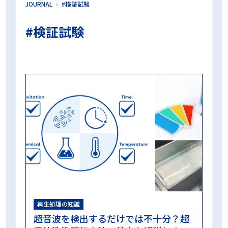
JOURNAL
#検証試験
プリオン
プリオンサイクル
プリオン病
プロセスチャレンジデバイス
ボウィー・ディックテスト
#検証試験
マスター製品
ラパロ鉗子
リードシール
リコール対策
ロゴ
中央材料室
乾燥不良
内腔器材
内腔洗浄フローPCD
再生処理プロセス
出荷判定
包装
包装内CI
化学的作用
変色不良
工程試験用具
微生物学的PQ
日常モニタリング
日常出荷判定用PCD
日本医療機器学会
時間
期限
東京科学大学病院
検証試験
業務効率化
機械的作用
歯科
歯科用コンパクトPCD
残留蛋白質
洗浄インジケータ
洗浄工程インジケータ
洗浄評価
温度
滅菌ガーゼ
滅菌コンテナ
滅菌センター
滅菌バッグ
滅菌技士
滅菌技師
滅菌抵抗性
滅菌業務
滅菌管理士
無菌性保証水準
物理的PQ
生物学的インジケータ
真空工程
眼科
眼科用コンパクトPCD
短時間判定BI
空気除去
第100回日本医療機器学会大会 ランチョンセミナー
第101回日本医療機器学会大会ランチョンセミナー
第39回日本手術看護学会年次大会 ランチョンセミナー
再生処理の知識
第98回日本医療機器学会大会 ランチョンセミナー
超音波を検出するだけでは不十分？超
第99回日本医療機器学会大会 ランチョンセミナー
蒸気浸透