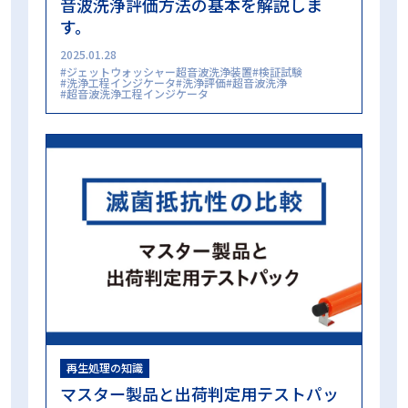
音波洗浄評価方法の基本を解説しま
蒸気浸透性試験
誤開封防止
買い方
超音波洗浄
す。
超音波洗浄工程インジケータ
過酸化水素ガスプラズマ滅菌
過酸化水素ガス滅菌
選定試験
非凝縮性ガス
高圧蒸気滅菌
2025.01.28
高圧蒸気滅菌器
ジェットウォッシャー超音波洗浄装置
検証試験
洗浄工程インジケータ
洗浄評価
超音波洗浄
超音波洗浄工程インジケータ
カテゴリー
ALL
再生処理の知識
再生処理の現場
コラム
再生処理の知識
マスター製品と出荷判定用テストパッ