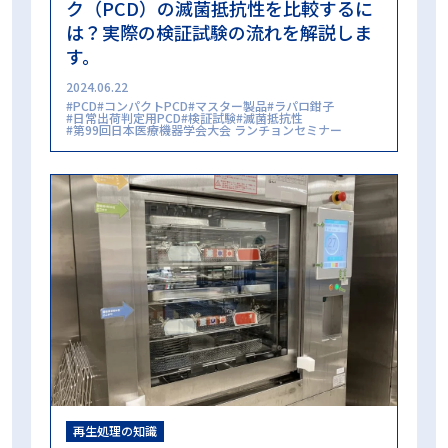
ク（PCD）の滅菌抵抗性を比較するに
は？実際の検証試験の流れを解説しま
す。
2024.06.22
PCD
コンパクトPCD
マスター製品
ラパロ鉗子
日常出荷判定用PCD
検証試験
滅菌抵抗性
第99回日本医療機器学会大会 ランチョンセミナー
再生処理の知識