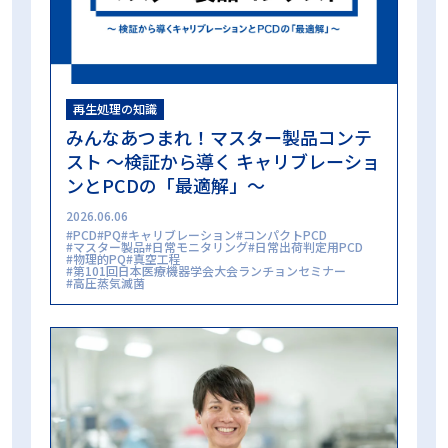
再生処理の知識
みんなあつまれ！マスター製品コンテ
スト ～検証から導く キャリブレーショ
ンとPCDの「最適解」～
2026.06.06
PCD
PQ
キャリブレーション
コンパクトPCD
マスター製品
日常モニタリング
日常出荷判定用PCD
物理的PQ
真空工程
第101回日本医療機器学会大会ランチョンセミナー
高圧蒸気滅菌