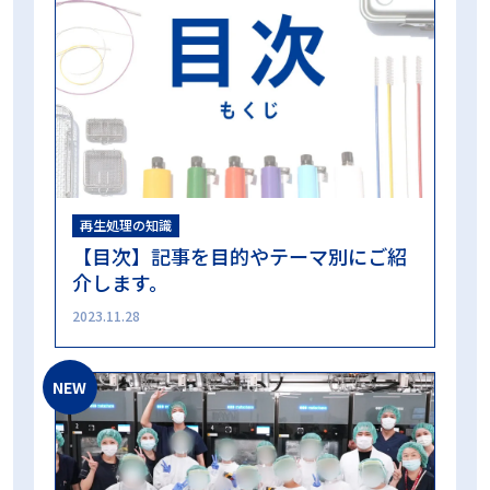
蒸気浸透性試験
誤開封防止
買い方
超音波洗浄
超音波洗浄工程インジケータ
過酸化水素ガスプラズマ滅菌
過酸化水素ガス滅菌
選定試験
非凝縮性ガス
高圧蒸気滅菌
高圧蒸気滅菌器
再生処理の知識
カテゴリー
【目次】記事を目的やテーマ別にご紹
介します。
ALL
再生処理の知識
2023.11.28
再生処理の現場
コラム