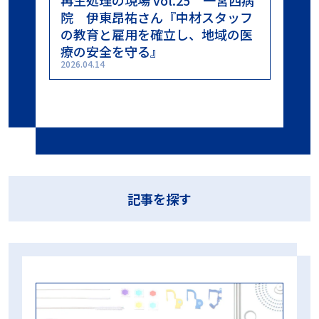
フ
医学部附属病院 齋藤篤さん『中
プリオン
プリオンサイクル
プリオン病
プロセスチャレンジデバイス
ボウィー・ディックテスト
医
央材料室として日本初の国際規格
マスター製品
ラパロ鉗子
リードシール
リコール対策
の認証取得を達成。大阪大学医学
ロゴ
中央材料室
乾燥不良
内腔器材
内腔洗浄フローPCD
部附属病院材料部が「ISO13485」
再生処理プロセス
出荷判定
包装
包装内CI
化学的作用
20
認証を取得するまでの道のり』
変色不良
工程試験用具
微生物学的PQ
日常モニタリング
2026.03.05
日常出荷判定用PCD
日本医療機器学会
時間
期限
東京科学大学病院
検証試験
業務効率化
機械的作用
歯科
歯科用コンパクトPCD
残留蛋白質
洗浄インジケータ
洗浄工程インジケータ
洗浄評価
温度
滅菌ガーゼ
滅菌コンテナ
滅菌センター
滅菌バッグ
滅菌技士
滅菌技師
滅菌抵抗性
滅菌業務
滅菌管理士
記事を探す
無菌性保証水準
物理的PQ
生物学的インジケータ
真空工程
眼科
眼科用コンパクトPCD
短時間判定BI
空気除去
第100回日本医療機器学会大会 ランチョンセミナー
第101回日本医療機器学会大会ランチョンセミナー
第39回日本手術看護学会年次大会 ランチョンセミナー
第98回日本医療機器学会大会 ランチョンセミナー
第99回日本医療機器学会大会 ランチョンセミナー
蒸気浸透