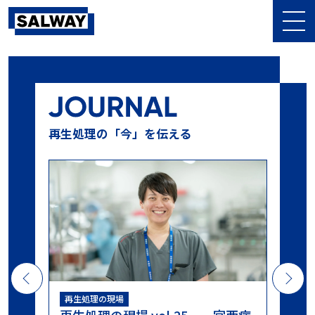
記事を探す
10⁻⁶
10⁶菌
10本テスト
13本テスト
BDテスト
BI
再生処理の「今」を伝える
CI
CSSD
DIN58921
D値
EOG滅菌
GKE
HPR値
HPR診断
LTSF滅菌
MMM
NCG
PCD
PQ
SAL
Sales Meeting
SALWAY
sterima
アンケート
イベント
インジケータ
ウォッシャー・ディスインフェクター
エム・エス・シー株式会社
オーバーキル法
おすすめ
ガイドライン
キャリブレーション
グローバル医科歯科感染管理研究会
コスト削減
コンパクトPCD
シールテスト
ジェットウォッシャー超音波洗浄装置
シナー・サークル
タイベック
チューブ
テストデバイス
テストパック
ハーフサイクル
ハーフサイクル法
バイオコンパクトPCD
バリデーション
ハンドピース
再生処理の現場
病
再生処理の現場 vol.24 大阪大学
ヒートシーラー
ヒートシールチェッカー
フィルター
ブランド