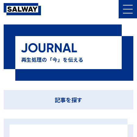
記事を探す
10⁻⁶
10⁶菌
10本テスト
13本テスト
BDテスト
BI
再生処理の「今」を伝える
CI
CSSD
DIN58921
D値
EOG滅菌
GKE
HPR値
HPR診断
LTSF滅菌
MMM
NCG
PCD
PQ
SAL
Sales Meeting
SALWAY
sterima
アンケート
イベント
インジケータ
ウォッシャー・ディスインフェクター
エム・エス・シー株式会社
オーバーキル法
おすすめ
ガイドライン
キャリブレーション
記事を探す
グローバル医科歯科感染管理研究会
コスト削減
コンパクトPCD
シールテスト
ジェットウォッシャー超音波洗浄装置
シナー・サークル
タイベック
チューブ
テストデバイス
テストパック
ハーフサイクル
ハーフサイクル法
バイオコンパクトPCD
バリデーション
ハンドピース
ヒートシーラー
ヒートシールチェッカー
フィルター
ブランド