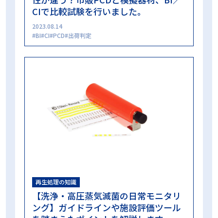
CIで比較試験を行いました。
2023.08.14
BI
CI
PCD
出荷判定
再生処理の知識
【洗浄・高圧蒸気滅菌の日常モニタリ
ング】ガイドラインや施設評価ツール