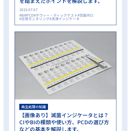
を踏まえたポイントを解説します。
2023.07.07
BI
PCD
ボウィー・ディックテスト
包装内CI
日常モニタリング
洗浄インジケータ
再生処理の知識
【画像あり】滅菌インジケータとは？
CIやBIの種類や使い方、PCDの選び方
などの基本を解説します。