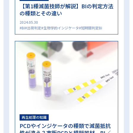
【第1種滅菌技師が解説】BIの判定方法
の種類とその違い
2024.05.30
BI
出荷判定
生物学的インジケータ
短時間判定BI
再生処理の知識
PCDやインジケータの種類で滅菌抵抗
性が違う？市販PCDと模擬器材、BI／