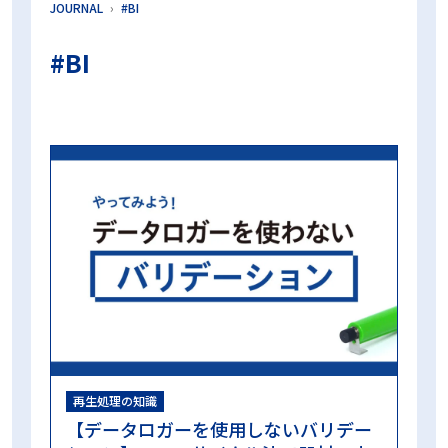
JOURNAL
#BI
プリオン
プリオンサイクル
プリオン病
プロセスチャレンジデバイス
ボウィー・ディックテスト
#BI
マスター製品
ラパロ鉗子
リードシール
リコール対策
ロゴ
中央材料室
乾燥不良
内腔器材
内腔洗浄フローPCD
再生処理プロセス
出荷判定
包装
包装内CI
化学的作用
変色不良
工程試験用具
微生物学的PQ
日常モニタリング
日常出荷判定用PCD
日本医療機器学会
時間
期限
東京科学大学病院
検証試験
業務効率化
機械的作用
歯科
歯科用コンパクトPCD
残留蛋白質
洗浄インジケータ
洗浄工程インジケータ
洗浄評価
温度
滅菌ガーゼ
滅菌コンテナ
滅菌センター
滅菌バッグ
滅菌技士
滅菌技師
滅菌抵抗性
滅菌業務
滅菌管理士
無菌性保証水準
物理的PQ
生物学的インジケータ
真空工程
眼科
眼科用コンパクトPCD
短時間判定BI
空気除去
第100回日本医療機器学会大会 ランチョンセミナー
第101回日本医療機器学会大会ランチョンセミナー
第39回日本手術看護学会年次大会 ランチョンセミナー
再生処理の知識
第98回日本医療機器学会大会 ランチョンセミナー
【データロガーを使用しないバリデー
第99回日本医療機器学会大会 ランチョンセミナー
蒸気浸透