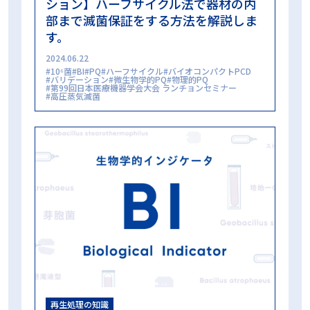
ション】ハーフサイクル法で器材の内
蒸気浸透性試験
誤開封防止
買い方
超音波洗浄
部まで滅菌保証をする方法を解説しま
超音波洗浄工程インジケータ
過酸化水素ガスプラズマ滅菌
す。
過酸化水素ガス滅菌
選定試験
非凝縮性ガス
高圧蒸気滅菌
高圧蒸気滅菌器
2024.06.22
10⁶菌
BI
PQ
ハーフサイクル
バイオコンパクトPCD
バリデーション
微生物学的PQ
物理的PQ
第99回日本医療機器学会大会 ランチョンセミナー
高圧蒸気滅菌
カテゴリー
ALL
再生処理の知識
再生処理の現場
コラム
再生処理の知識