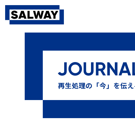
10⁻⁶
10⁶菌
10本テスト
13本テスト
BDテス
PQ
SAL
Sales Meeting
SALWAY
sterima
おすすめ
ガイドライン
キャリブレーション
再生処理の「今」を伝え
シナー・サークル
タイベック
チューブ
テ
ヒートシーラー
ヒートシールチェッカー
フィ
マスター製品
ラパロ鉗子
リードシール
リコー
化学的作用
変色不良
工程試験用具
微生物学的P
機械的作用
歯科
歯科用コンパクトPCD
残留蛋白
滅菌技士
滅菌技師
滅菌抵抗性
滅菌業務
空気除去
第100回日本医療機器学会大会 