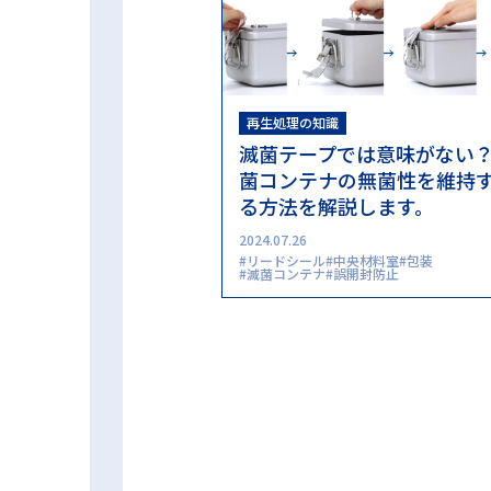
再生処理の知識
滅菌テープでは意味がない
菌コンテナの無菌性を維持
る方法を解説します。
2024.07.26
リードシール
中央材料室
包装
滅菌コンテナ
誤開封防止