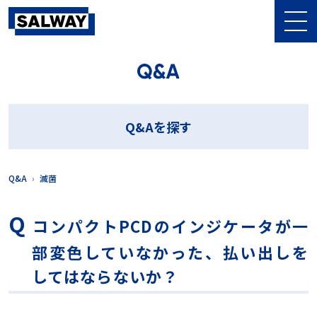
Q&Aを探す
BI
EOG滅菌
Oリング
PCD
ph値
SV値
Q&Aを探す
アルカリ洗剤
インジケータ
インジケータホルダー
コンテナ化
コンパクトPCD
シース
シーリングキット
セット組み
フィルター
フィルターレス
プラスチックトレイ
プリオン
Q&A
滅菌
プリオンサイクル
フレキシブルブラシ
ボウィー・ディックテスト
メリット
ラベラー
ラベルシール
両端ブラシ
中性洗剤
他社
低下
使用回数
保管
内腔器材
コンパクトPCDのインジケータが一
内腔洗浄フローPCD
包装内部用CI
医療機器
収納量
部変色していなかった、払い出しを
合格判定
器材リスト
変色不良
室温
払い出し
挿入
最大積載量
毛
洗剤
洗浄
洗浄バスケット
洗浄ブラシ
してはならないか？
洗浄効果
洗浄工程インジケータ
滅菌
滅菌コンテナ
滅菌バスケット
滅菌ラップ
濡れ
破損
積み重ね
素材
組み立てアクセサリ
網目
耐用回数
腐食
色
規格