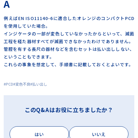
A
計量
設置場所
識別用カラーテープ
超音波洗浄
超音波洗浄工程インジケータ
過酸化水素ガス滅菌
選定方法
例えばEN ISO11140-6に適合したオレンジのコンパクトPCD
選択
高圧蒸気滅菌
を使用していた場合。
インジケータの一部が変色していなかったからといって、滅菌
工程を経た器材すべてが滅菌できなかったわけでありません。
カテゴリー
管腔を有する長尺の器材などを含むセットは払い出ししない、
ということもできます。
ALL
洗浄
これらの事象を想定して、手順書に記載しておくとよいです。
組み立て
包装
PCD
変色不良
払い出し
滅菌
OTHERS
このQ&Aはお役に立ちましたか？
はい
いいえ