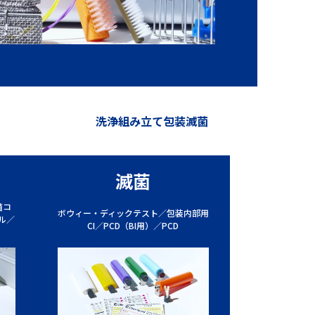
洗浄
組み立て
包装
滅菌
滅菌
菌コ
ボウィー・ディックテスト／包装内部用
ル／
CI／PCD（BI用）／PCD