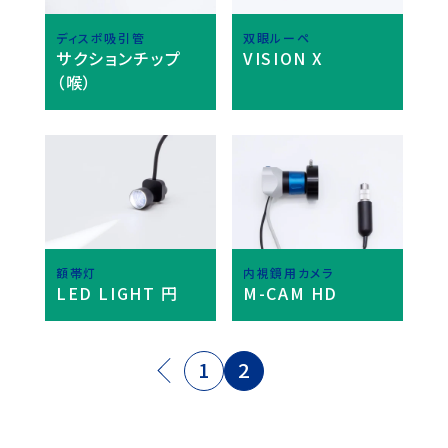
ディスポ吸引管
双眼ルーペ
サクションチップ
VISION X
（喉）
額帯灯
内視鏡用カメラ
LED LIGHT 円
M-CAM HD
1
2