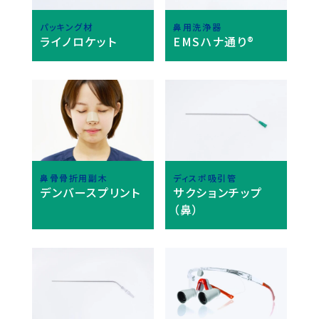
パッキング材
鼻用洗浄器
ライノロケット
EMSハナ通り®
鼻骨骨折用副木
ディスポ吸引管
デンバースプリント
サクションチップ
（鼻）