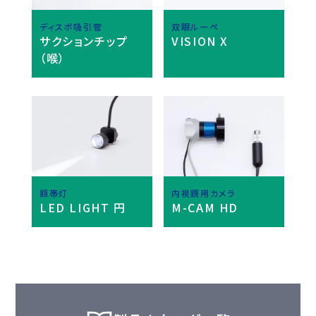
ディスポ吸引管
双眼ルーペ
サクションチップ
VISION X
（喉）
額帯灯
内視鏡用カメラ
LED LIGHT 円
M-CAM HD