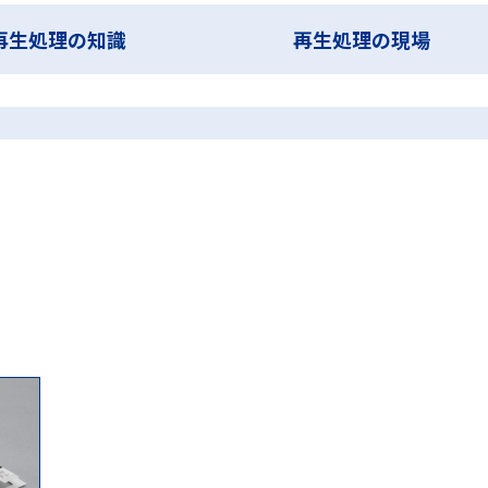
第99回日本医療機器学会大会 ランチョンセミナー
蒸気浸透
蒸気浸
再生処理の知識
再生処理の現場
酸化水素ガスプラズマ滅菌
過酸化水素ガス滅菌
選定試験
非凝縮性ガ