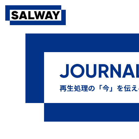
10⁻⁶
10⁶菌
10本テスト
13本テスト
BDテス
PQ
SAL
Sales Meeting
SALWAY
sterima
おすすめ
ガイドライン
キャリブレーション
再生処理の「今」を伝え
シナー・サークル
タイベック
チューブ
テ
ヒートシーラー
ヒートシールチェッカー
フィ
マスター製品
ラパロ鉗子
リードシール
リコー
化学的作用
変色不良
工程試験用具
微生物学的P
機械的作用
歯科
歯科用コンパクトPCD
残留蛋白
滅菌技士
滅菌技師
滅菌抵抗性
滅菌業務
空気除去
第100回日本医療機器学会大会 