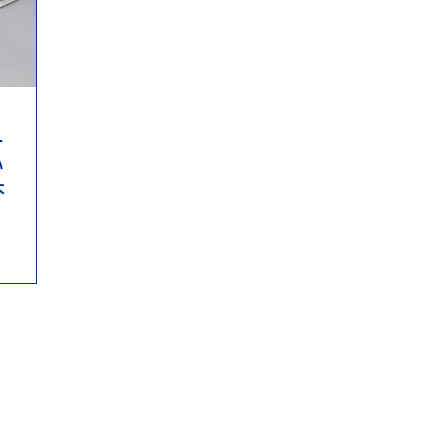
ー
い
本