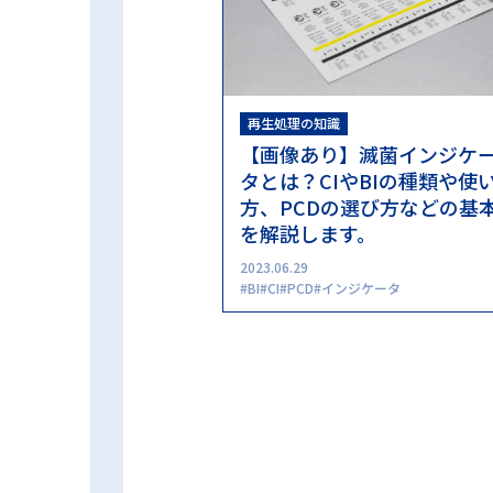
再生処理の知識
【画像あり】滅菌インジケ
タとは？CIやBIの種類や使
方、PCDの選び方などの基
を解説します。
2023.06.29
BI
CI
PCD
インジケータ