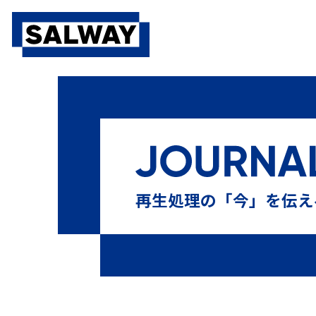
10⁻⁶
10⁶菌
10本テスト
13本テスト
BDテス
PQ
SAL
Sales Meeting
SALWAY
sterima
おすすめ
ガイドライン
キャリブレーション
再生処理の「今」を伝え
シナー・サークル
タイベック
チューブ
テ
ヒートシーラー
ヒートシールチェッカー
フィ
マスター製品
ラパロ鉗子
リードシール
リコー
化学的作用
変色不良
工程試験用具
微生物学的P
機械的作用
歯科
歯科用コンパクトPCD
残留蛋白
滅菌技士
滅菌技師
滅菌抵抗性
滅菌業務
空気除去
第100回日本医療機器学会大会 