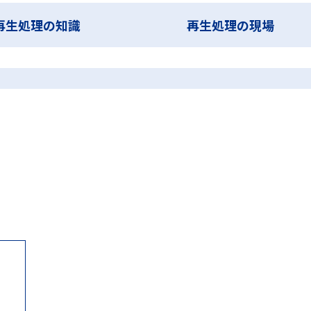
第99回日本医療機器学会大会 ランチョンセミナー
蒸気浸透
蒸気浸
再生処理の知識
再生処理の現場
酸化水素ガスプラズマ滅菌
過酸化水素ガス滅菌
選定試験
非凝縮性ガ