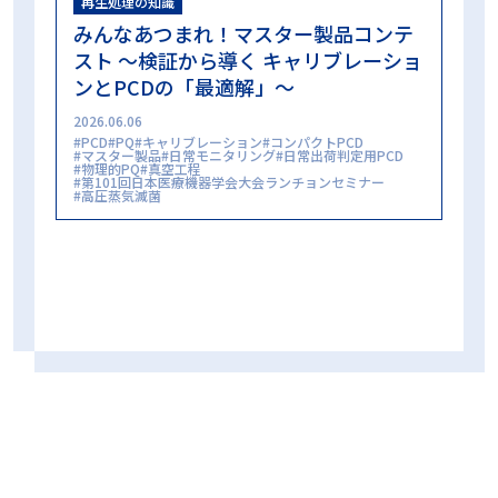
再生処理の知識
蒸気浸透性試験
誤開封防止
買い方
超音波洗浄
みんなあつまれ！マスター製品コンテ
超音波洗浄工程インジケータ
過酸化水素ガスプラズマ滅菌
スト ～検証から導く キャリブレーショ
過酸化水素ガス滅菌
選定試験
非凝縮性ガス
高圧蒸気滅菌
ンとPCDの「最適解」～
高圧蒸気滅菌器
2026.06.06
PCD
PQ
キャリブレーション
コンパクトPCD
マスター製品
日常モニタリング
日常出荷判定用PCD
物理的PQ
真空工程
第101回日本医療機器学会大会ランチョンセミナー
高圧蒸気滅菌
カテゴリー
ALL
再生処理の知識
再生処理の現場
コラム