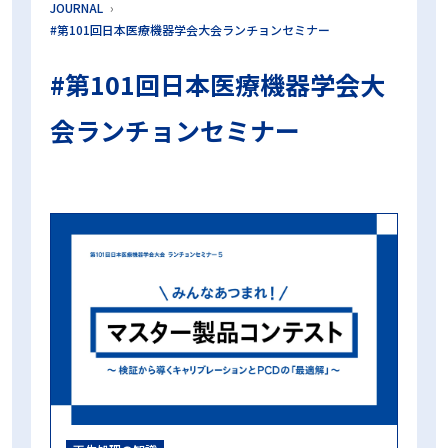
JOURNAL
プリオン
プリオンサイクル
プリオン病
#第101回日本医療機器学会大会ランチョンセミナー
プロセスチャレンジデバイス
ボウィー・ディックテスト
マスター製品
ラパロ鉗子
リードシール
リコール対策
#第101回日本医療機器学会大
ロゴ
中央材料室
乾燥不良
内腔器材
内腔洗浄フローPCD
再生処理プロセス
出荷判定
包装
包装内CI
化学的作用
会ランチョンセミナー
変色不良
工程試験用具
微生物学的PQ
日常モニタリング
日常出荷判定用PCD
日本医療機器学会
時間
期限
東京科学大学病院
検証試験
業務効率化
機械的作用
歯科
歯科用コンパクトPCD
残留蛋白質
洗浄インジケータ
洗浄工程インジケータ
洗浄評価
温度
滅菌ガーゼ
滅菌コンテナ
滅菌センター
滅菌バッグ
滅菌技士
滅菌技師
滅菌抵抗性
滅菌業務
滅菌管理士
無菌性保証水準
物理的PQ
生物学的インジケータ
真空工程
眼科
眼科用コンパクトPCD
短時間判定BI
空気除去
第100回日本医療機器学会大会 ランチョンセミナー
第101回日本医療機器学会大会ランチョンセミナー
第39回日本手術看護学会年次大会 ランチョンセミナー
第98回日本医療機器学会大会 ランチョンセミナー
第99回日本医療機器学会大会 ランチョンセミナー
蒸気浸透