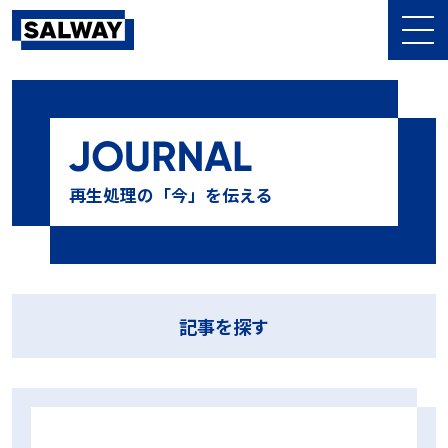
記事を探す
10⁻⁶
10⁶菌
10本テスト
13本テスト
BDテスト
BI
再生処理の「今」を伝える
CI
CSSD
DIN58921
D値
EOG滅菌
GKE
HPR値
HPR診断
LTSF滅菌
MMM
NCG
PCD
PQ
SAL
Sales Meeting
SALWAY
sterima
アンケート
イベント
インジケータ
ウォッシャー・ディスインフェクター
エム・エス・シー株式会社
オーバーキル法
おすすめ
ガイドライン
キャリブレーション
記事を探す
グローバル医科歯科感染管理研究会
コスト削減
コンパクトPCD
シールテスト
ジェットウォッシャー超音波洗浄装置
シナー・サークル
タイベック
チューブ
テストデバイス
テストパック
ハーフサイクル
ハーフサイクル法
バイオコンパクトPCD
バリデーション
ハンドピース
ヒートシーラー
ヒートシールチェッカー
フィルター
ブランド