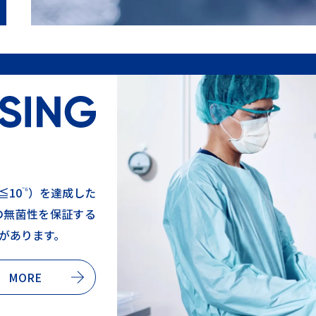
⁻⁶
≦10
）を達成した
の無菌性を保証する
があります。
BRAND M
MORE