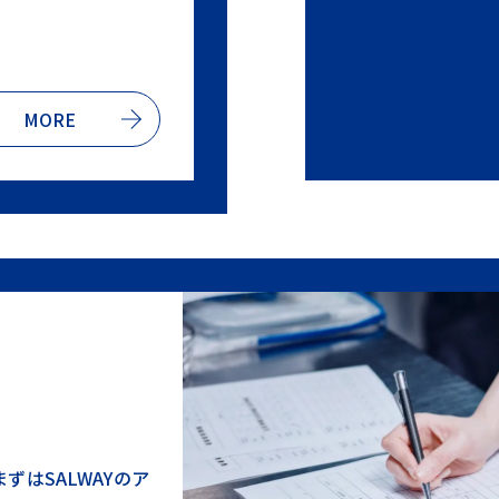
MORE
滅菌
はSALWAYのア