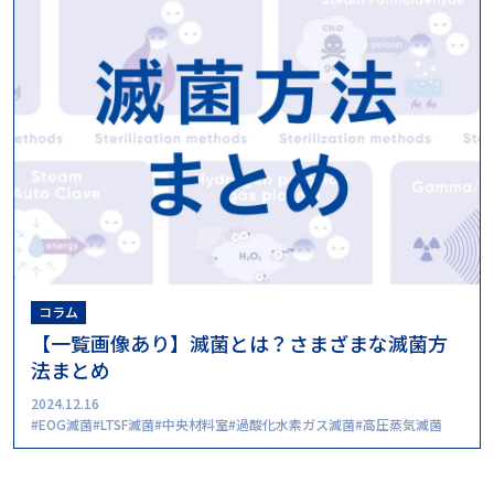
コラム
【一覧画像あり】滅菌とは？さまざまな滅菌方
法まとめ
2024.12.16
EOG滅菌
LTSF滅菌
中央材料室
過酸化水素ガス滅菌
高圧蒸気滅菌