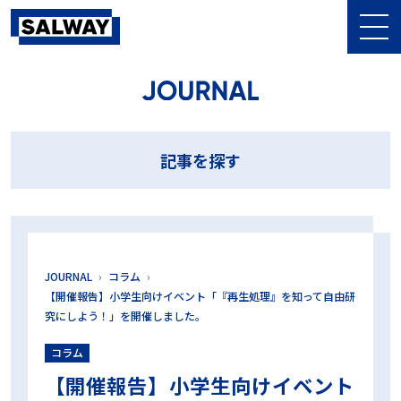
記事を探す
10⁻⁶
10⁶菌
10本テスト
13本テスト
BDテスト
BI
記事を探す
CI
CSSD
DIN58921
D値
EOG滅菌
GKE
HPR値
HPR診断
LTSF滅菌
MMM
NCG
PCD
PQ
SAL
Sales Meeting
SALWAY
sterima
アンケート
イベント
インジケータ
ウォッシャー・ディスインフェクター
エム・エス・シー株式会社
オーバーキル法
おすすめ
ガイドライン
キャリブレーション
JOURNAL
コラム
グローバル医科歯科感染管理研究会
コスト削減
コンパクトPCD
【開催報告】小学生向けイベント「『再生処理』を知って自由研
究にしよう！」を開催しました。
シールテスト
ジェットウォッシャー超音波洗浄装置
シナー・サークル
タイベック
チューブ
テストデバイス
コラム
テストパック
ハーフサイクル
ハーフサイクル法
バイオコンパクトPCD
バリデーション
ハンドピース
【開催報告】小学生向けイベント
ヒートシーラー
ヒートシールチェッカー
フィルター
ブランド