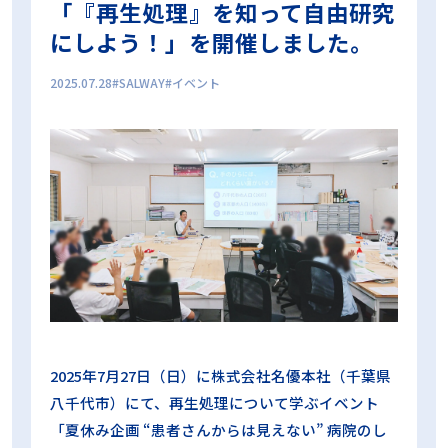
「『再生処理』を知って自由研究
プリオン
プリオンサイクル
プリオン病
にしよう！」を開催しました。
プロセスチャレンジデバイス
ボウィー・ディックテスト
マスター製品
ラパロ鉗子
リードシール
リコール対策
2025.07.28
SALWAY
イベント
ロゴ
中央材料室
乾燥不良
内腔器材
内腔洗浄フローPCD
再生処理プロセス
出荷判定
包装
包装内CI
化学的作用
変色不良
工程試験用具
微生物学的PQ
日常モニタリング
日常出荷判定用PCD
日本医療機器学会
時間
期限
東京科学大学病院
検証試験
業務効率化
機械的作用
歯科
歯科用コンパクトPCD
残留蛋白質
洗浄インジケータ
洗浄工程インジケータ
洗浄評価
温度
滅菌ガーゼ
滅菌コンテナ
滅菌センター
滅菌バッグ
滅菌技士
滅菌技師
滅菌抵抗性
滅菌業務
滅菌管理士
無菌性保証水準
物理的PQ
生物学的インジケータ
真空工程
眼科
眼科用コンパクトPCD
短時間判定BI
空気除去
第100回日本医療機器学会大会 ランチョンセミナー
第101回日本医療機器学会大会ランチョンセミナー
2025年7月27日（日）に株式会社名優本社（千葉県
第39回日本手術看護学会年次大会 ランチョンセミナー
八千代市）にて、再生処理について学ぶイベント
第98回日本医療機器学会大会 ランチョンセミナー
「夏休み企画 “患者さんからは見えない” 病院のし
第99回日本医療機器学会大会 ランチョンセミナー
蒸気浸透