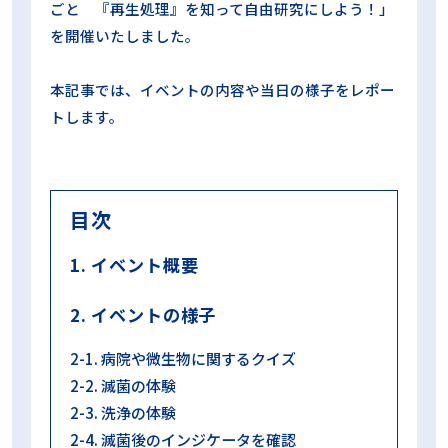
ごと 『再生処理』を知って自由研究にしよう！」
蒸気浸透性試験
誤開封防止
買い方
超音波洗浄
超音波洗浄工程インジケータ
過酸化水素ガスプラズマ滅菌
を開催いたしました。
過酸化水素ガス滅菌
選定試験
非凝縮性ガス
高圧蒸気滅菌
高圧蒸気滅菌器
本記事では、イベントの内容や当日の様子をレポー
トします。
目次
カテゴリー
1. イベント概要
ALL
再生処理の知識
2. イベントの様子
再生処理の現場
コラム
2-1. 病院や微生物に関するクイズ
2-2. 滅菌の体験
2-3. 洗浄の体験
2-4. 滅菌後のインジケータを確認