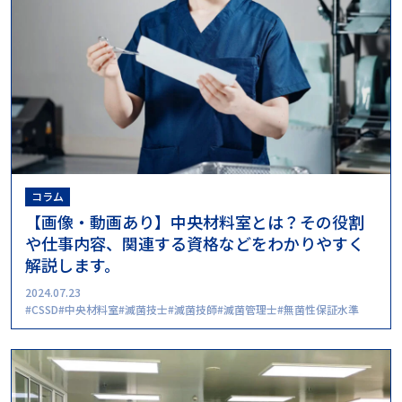
コラム
【画像・動画あり】中央材料室とは？その役割
や仕事内容、関連する資格などをわかりやすく
解説します。
2024.07.23
CSSD
中央材料室
滅菌技士
滅菌技師
滅菌管理士
無菌性保証水準