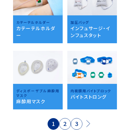
カテーテルホルダー
加圧バッグ
カテーテルホルダ
インフュサージ・イ
ー
ンフュスタット
ディスポーザブル麻酔用
内視鏡用バイトブロック
マスク
バイトストロング
麻酔用マスク
1
2
3