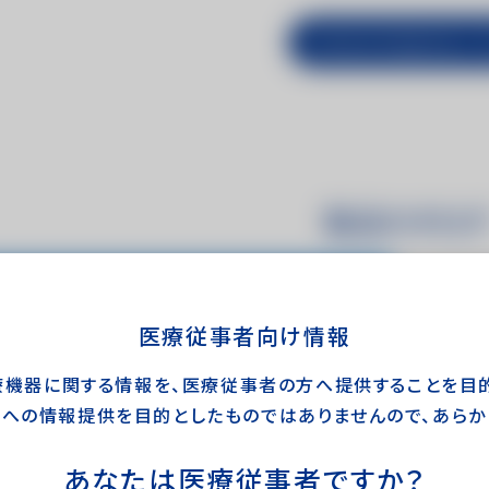
そのほかのQ&Aはこ
製品カタロ
線ガードグローブプラス
医療従事者向け情報
療機器に関する情報を、医療従事者の方へ提供することを目的
への情報提供を目的としたものではありませんので、あらか
あなたは
医療従事者ですか？