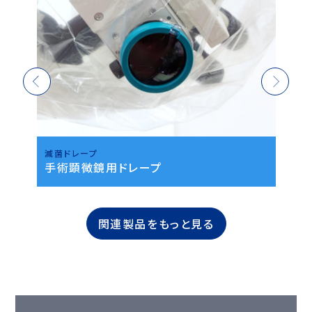
滅菌ドレープ
滅
手術顕微鏡用ドレープ
C
関連製品をもっと見る