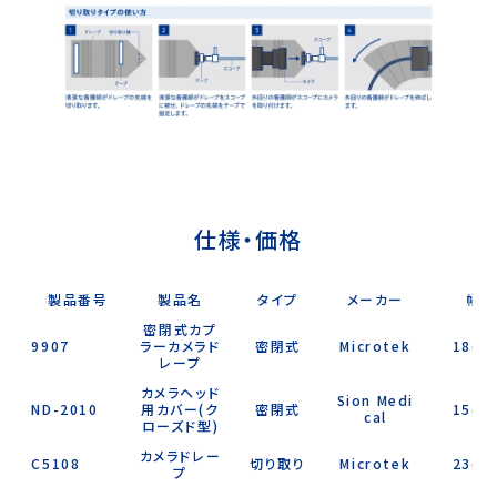
仕様・価格
製品番号
製品名
タイプ
メーカー
幅
密閉式カプ
9907
ラーカメラド
密閉式
Microtek
18cm
レープ
カメラヘッド
Sion Medi
ND-2010
用カバー(ク
密閉式
15cm
cal
ローズド型)
カメラドレー
C5108
切り取り
Microtek
23cm
プ