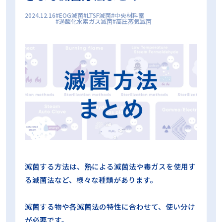
プリオン
プリオンサイクル
プリオン病
2024.12.16
EOG滅菌
LTSF滅菌
中央材料室
過酸化水素ガス滅菌
高圧蒸気滅菌
プロセスチャレンジデバイス
ボウィー・ディックテスト
マスター製品
ラパロ鉗子
リードシール
リコール対策
ロゴ
中央材料室
乾燥不良
内腔器材
内腔洗浄フローPCD
再生処理プロセス
出荷判定
包装
包装内CI
化学的作用
変色不良
工程試験用具
微生物学的PQ
日常モニタリング
日常出荷判定用PCD
日本医療機器学会
時間
期限
東京科学大学病院
検証試験
業務効率化
機械的作用
歯科
歯科用コンパクトPCD
残留蛋白質
洗浄インジケータ
洗浄工程インジケータ
洗浄評価
温度
滅菌ガーゼ
滅菌コンテナ
滅菌センター
滅菌バッグ
滅菌技士
滅菌技師
滅菌抵抗性
滅菌業務
滅菌管理士
無菌性保証水準
物理的PQ
生物学的インジケータ
真空工程
眼科
眼科用コンパクトPCD
短時間判定BI
空気除去
滅菌する方法は、熱による滅菌法や毒ガスを使用す
第100回日本医療機器学会大会 ランチョンセミナー
る滅菌法など、様々な種類があります。
第101回日本医療機器学会大会ランチョンセミナー
第39回日本手術看護学会年次大会 ランチョンセミナー
第98回日本医療機器学会大会 ランチョンセミナー
滅菌する物や各滅菌法の特性に合わせて、使い分け
第99回日本医療機器学会大会 ランチョンセミナー
蒸気浸透
が必要です。