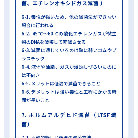
菌、エチレンオキシドガス滅菌 ）
6-1. 毒性が強いため、他の滅菌法ができない
場合に行われる
6-2. 45℃～60℃の酸化エチレンガスが微生
物のDNAを破壊して死滅させる
6-3. 滅菌に適しているのは熱に弱いゴムやプ
ラスチック
6-4. 液体や油脂、ガスが浸透しづらいものに
は不向き
6-5. メリットは低温で滅菌できること
6-6. デメリットは強い毒性と工程にかかる時
間が長いこと
7. ホルムアルデヒド滅菌（LTSF滅
菌）
7-1. 比較的新しい低温の滅菌方法