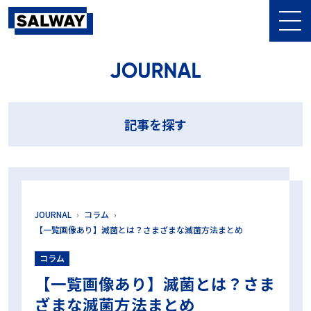
記事を探す
10⁻⁶
10⁶菌
10本テスト
13本テスト
BDテスト
BI
記事を探す
CI
CSSD
DIN58921
D値
EOG滅菌
GKE
HPR値
HPR診断
LTSF滅菌
MMM
NCG
PCD
PQ
SAL
Sales Meeting
SALWAY
sterima
アンケート
イベント
インジケータ
ウォッシャー・ディスインフェクター
エム・エス・シー株式会社
オーバーキル法
おすすめ
ガイドライン
キャリブレーション
JOURNAL
コラム
グローバル医科歯科感染管理研究会
コスト削減
コンパクトPCD
【一覧画像あり】滅菌とは？さまざまな滅菌方法まとめ
シールテスト
ジェットウォッシャー超音波洗浄装置
コラム
シナー・サークル
タイベック
チューブ
テストデバイス
テストパック
ハーフサイクル
ハーフサイクル法
【一覧画像あり】滅菌とは？さま
バイオコンパクトPCD
バリデーション
ハンドピース
ざまな滅菌方法まとめ
ヒートシーラー
ヒートシールチェッカー
フィルター
ブランド