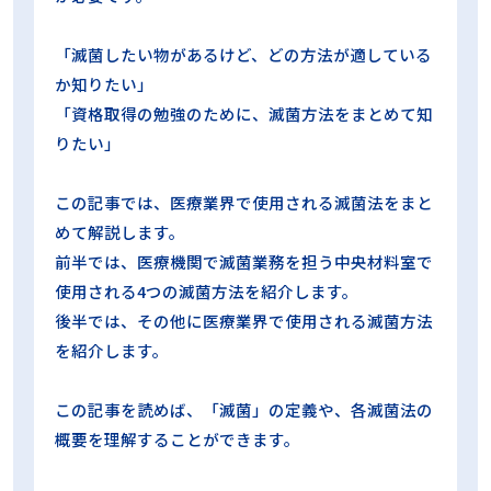
蒸気浸透性試験
誤開封防止
買い方
超音波洗浄
超音波洗浄工程インジケータ
過酸化水素ガスプラズマ滅菌
「滅菌したい物があるけど、どの方法が適している
過酸化水素ガス滅菌
選定試験
非凝縮性ガス
高圧蒸気滅菌
か知りたい」
高圧蒸気滅菌器
「資格取得の勉強のために、滅菌方法をまとめて知
りたい」
この記事では、医療業界で使用される滅菌法をまと
めて解説します。
カテゴリー
前半では、医療機関で滅菌業務を担う中央材料室で
使用される4つの滅菌方法を紹介します。
ALL
再生処理の知識
後半では、その他に医療業界で使用される滅菌方法
を紹介します。
再生処理の現場
コラム
この記事を読めば、「滅菌」の定義や、各滅菌法の
概要を理解することができます。