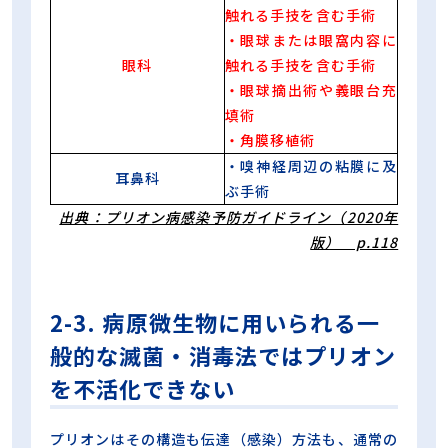
触れる手技を含む手術
・眼球または眼窩内容に
眼科
触れる手技を含む手術
・眼球摘出術や義眼台充
填術
・角膜移植術
・嗅神経周辺の粘膜に及
耳鼻科
ぶ手術
出典：プリオン病感染予防ガイドライン（2020年
版） p.118
2-3. 病原微生物に用いられる一
般的な滅菌・消毒法ではプリオン
を不活化できない
プリオンはその構造も伝達（感染）方法も、通常の