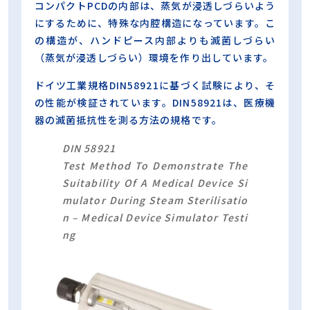
コンパクトPCDの内部は、蒸気が浸透しづらいよう
にするために、特殊な内腔構造になっています。こ
の構造が、ハンドピース内部よりも滅菌しづらい
（蒸気が浸透しづらい）環境を作り出しています。
ドイツ工業規格DIN58921に基づく試験により、そ
の性能が検証されています。DIN58921は、医療機
器の滅菌抵抗性を測る方法の規格です。
DIN 58921
Test Method To Demonstrate The
Suitability Of A Medical Device Si
mulator During Steam Sterilisatio
n – Medical Device Simulator Testi
ng