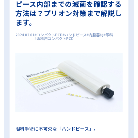
ピース内部までの滅菌を確認する
プリオン
プリオンサイクル
プリオン病
方法は？プリオン対策まで解説し
プロセスチャレンジデバイス
ボウィー・ディックテスト
ます。
マスター製品
ラパロ鉗子
リードシール
リコール対策
ロゴ
中央材料室
乾燥不良
内腔器材
内腔洗浄フローPCD
再生処理プロセス
出荷判定
包装
包装内CI
化学的作用
2024.02.01
コンパクトPCD
ハンドピース
内腔器材
眼科
眼科用コンパクトPCD
変色不良
工程試験用具
微生物学的PQ
日常モニタリング
日常出荷判定用PCD
日本医療機器学会
時間
期限
東京科学大学病院
検証試験
業務効率化
機械的作用
歯科
歯科用コンパクトPCD
残留蛋白質
洗浄インジケータ
洗浄工程インジケータ
洗浄評価
温度
滅菌ガーゼ
滅菌コンテナ
滅菌センター
滅菌バッグ
滅菌技士
滅菌技師
滅菌抵抗性
滅菌業務
滅菌管理士
無菌性保証水準
物理的PQ
生物学的インジケータ
真空工程
眼科
眼科用コンパクトPCD
短時間判定BI
空気除去
第100回日本医療機器学会大会 ランチョンセミナー
第101回日本医療機器学会大会ランチョンセミナー
第39回日本手術看護学会年次大会 ランチョンセミナー
第98回日本医療機器学会大会 ランチョンセミナー
眼科手術に不可欠な「ハンドピース」。
第99回日本医療機器学会大会 ランチョンセミナー
蒸気浸透