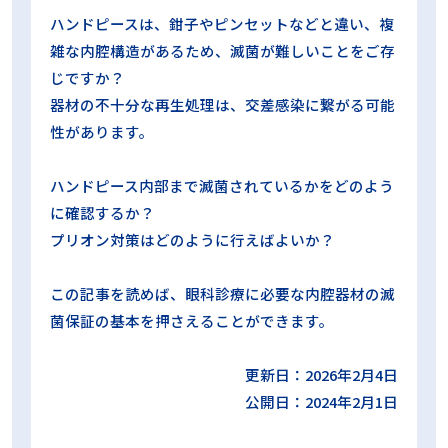
蒸気浸透性試験
誤開封防止
買い方
超音波洗浄
ハンドピースは、鉗子やピンセットなどと違い、複
超音波洗浄工程インジケータ
過酸化水素ガスプラズマ滅菌
雑な内腔構造があるため、滅菌が難しいことをご存
過酸化水素ガス滅菌
選定試験
非凝縮性ガス
高圧蒸気滅菌
じですか？
高圧蒸気滅菌器
器材の不十分な再生処理は、交差感染に繋がる可能
性があります。
ハンドピース内部まで滅菌されているかをどのよう
に確認するか？
カテゴリー
プリオン対策はどのように行えばよいか？
ALL
再生処理の知識
この記事を読めば、眼科診療に必要な内腔器材の滅
菌保証の基本を押さえることができます。
再生処理の現場
コラム
更新日：2026年2月4日
公開日：2024年2月1日