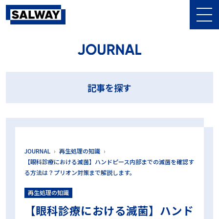
記事を探す
10⁻⁶
10⁶菌
10本テスト
13本テスト
BDテスト
BI
記事を探す
CI
CSSD
DIN58921
D値
EOG滅菌
GKE
HPR値
HPR診断
LTSF滅菌
MMM
NCG
PCD
PQ
SAL
Sales Meeting
SALWAY
sterima
アンケート
イベント
インジケータ
ウォッシャー・ディスインフェクター
エム・エス・シー株式会社
オーバーキル法
おすすめ
ガイドライン
キャリブレーション
JOURNAL
再生処理の知識
グローバル医科歯科感染管理研究会
コスト削減
コンパクトPCD
【眼科診療における滅菌】ハンドピース内部までの滅菌を確認す
る方法は？プリオン対策まで解説します。
シールテスト
ジェットウォッシャー超音波洗浄装置
シナー・サークル
タイベック
チューブ
テストデバイス
再生処理の知識
テストパック
ハーフサイクル
ハーフサイクル法
バイオコンパクトPCD
バリデーション
ハンドピース
【眼科診療における滅菌】ハンド
ヒートシーラー
ヒートシールチェッカー
フィルター
ブランド