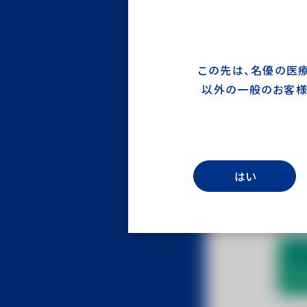
この先は、名優の医
以外の一般のお客様
はい
耳栓
デ
ドクズプロプラグ
サ